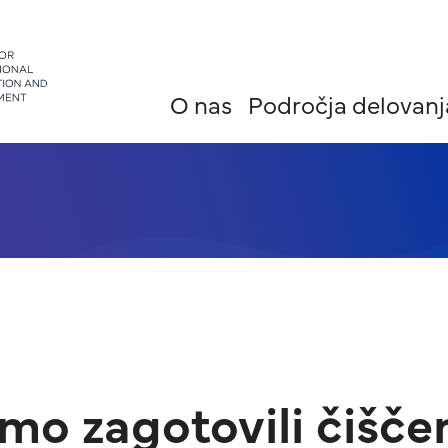
O nas
Področja delovanj
smo zagotovili čišč