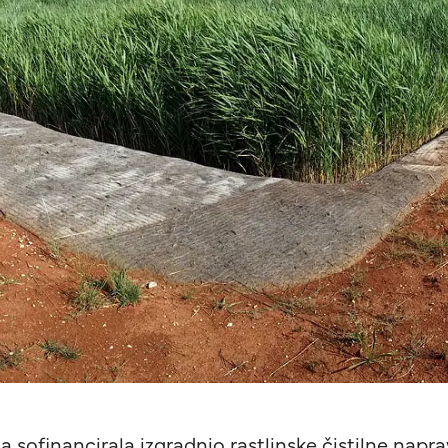
ja sofinancirala izgradnjo rastlinske čistilne nap