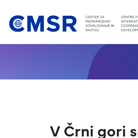
Skoči na vsebino
V Črni gori 