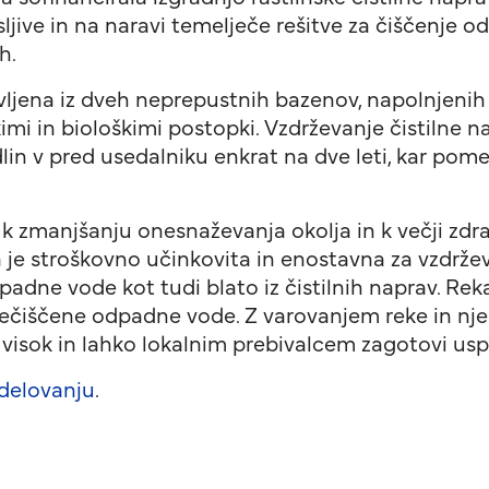
sljive in na naravi temelječe rešitve za čiščenje
h.
avljena iz dveh neprepustnih bazenov, napolnjenih 
mi in biološkimi postopki. Vzdrževanje čistilne n
lin v pred usedalniku enkrat na dve leti, kar pome
 zmanjšanju onesnaževanja okolja in k večji zdra
 je stroškovno učinkovita in enostavna za vzdrževa
padne vode kot tudi blato iz čistilnih naprav. Rek
prečiščene odpadne vode. Z varovanjem reke in nje
e visok in lahko lokalnim prebivalcem zagotovi u
delovanju
.