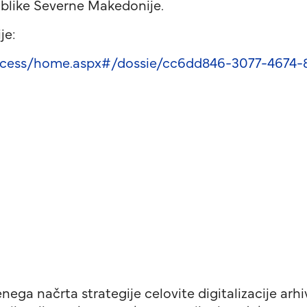
publike Severne Makedonije.
je:
Access/home.aspx#/dossie/cc6dd846-3077-4674
nega načrta strategije celovite digitalizacije ar