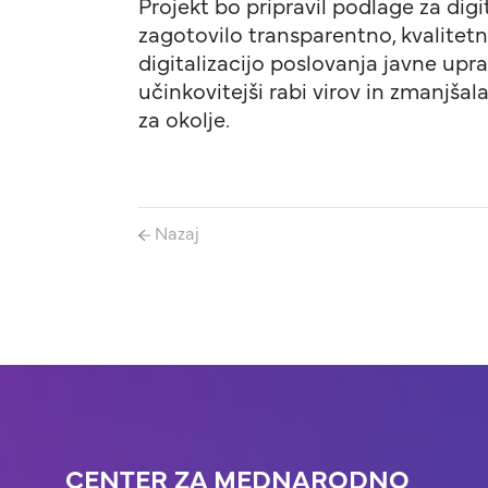
Projekt bo pripravil podlage za dig
zagotovilo transparentno, kvalitetn
digitalizacijo poslovanja javne upr
učinkovitejši rabi virov in zmanjša
za okolje.
Nazaj
CENTER ZA MEDNARODNO