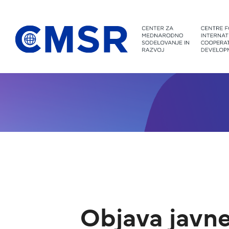
Skoči na vsebino
Objava javne