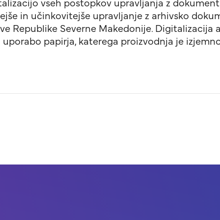
italizacijo vseh postopkov upravljanja z dokumenti
ejše in učinkovitejše upravljanje z arhivsko dokum
ave Republike Severne Makedonije. Digitalizacija 
la uporabo papirja, katerega proizvodnja je izjemn