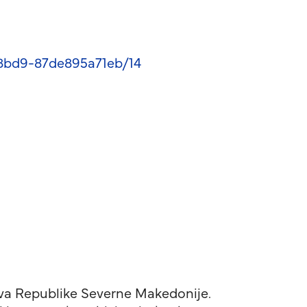
-8bd9-87de895a71eb/14
hiva Republike Severne Makedonije.